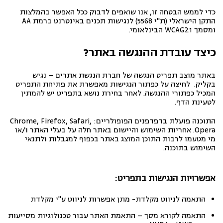
כדי לממש הבטחה זו, אנו שואפים לדבוק ככל האפשר בהמלצות
התקן הישראלי (ת"י 5568) לנגישות תכנים באינטרנט ברמת AA
ומסמך WCAG2.1 הבינלאומי.
כיצד עובדת ההנגשה באתר?
באתר מוצב תפריט הנגשה של חברת
הנגשת אתרים
– נגיש
בקליק. לחיצה על כפתור הנגישות מאפשרת את פתיחת התפריט
המכיל כפתורי ההנגשה. לאחר בחירת נושא בתפריט יש להמתין
לטעינת הדף.
התוכנה פועלת בדפדפנים הפופולריים: Chrome, Firefox, Safari,
Opera. אחריות השימוש והיישום באתר חלה על בעלי האתר ו/או
מי מטעמו לרבות התוכן המוצג באתר בכפוף למגבלות
ולתנאי
השימוש
בתוכנה.
אפשרויות הנגישות בתפריט:
התאמה לניווט מקלדת- מתן אפשרות לניווט ע"י מקלדת
התאמה לקורא מסך – התאמת האתר עבור טכנולוגיות מסייעות