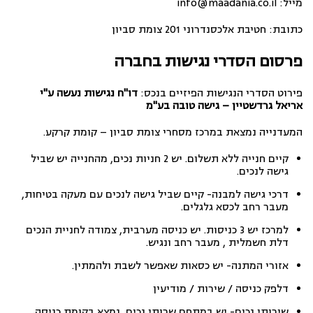
מייל: info@maadania.co.il
כתובת: חטיבת אלכסנדרוני 201 צומת סביון
פרסום הסדרי נגישות בחברה
פירוט הסדרי הנגישות הפיזיים בנכס:
דו"ח נגישות נעשה ע"י
אריאל גרדשטיין – גישה טובה בע"מ
המעדנייה נמצאת במרכז מסחרי צומת סביון – קומת קרקע.
קיים חנייה ללא תשלום. יש 2 חניות נכים, מהחנייה יש שביל
גישה לנכים.
דרכי גישה למבנה- קיים שביל גישה לנכים עם מעקה בטיחות,
מעבר רחב לכסא גלגלים.
למרכז יש 3 כניסות. יש כניסה מערבית, צמודה לחניית הנכים
דלת חשמלית , מעבר רחב ונגיש.
אזורי המתנה- יש כסאות שאפשר לשבת ולהמתין.
דלפק כניסה / שירות / מודיעין
שירותי נכים- יש במתחם שרותי נכים, נמצא בקומת כניסה,