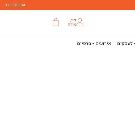
03-5330304
היי,
אורח
- לעסקים
אירועים - פרטיים