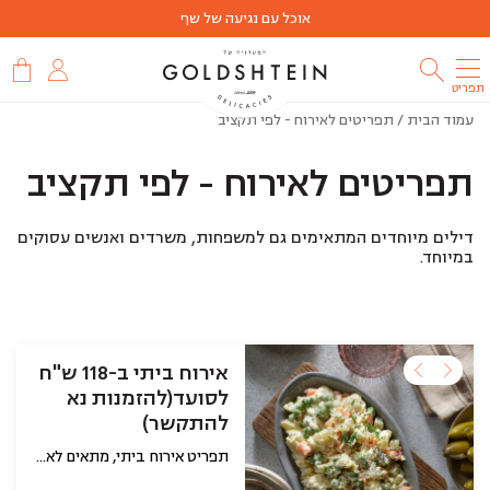
אוכל עם נגיעה של שף
תפריט
עמוד הבית
/ תפריטים לאירוח - לפי תקציב
תפריטים לאירוח - לפי תקציב
דילים מיוחדים המתאימים גם למשפחות, משרדים ואנשים עסוקים
במיוחד.
אירוח ביתי ב-118 ש"ח
לסועד(להזמנות נא
להתקשר)
תפריט אירוח ביתי, מתאים לאנשים שמחפשים לפנק את האורחים שלהם ולא פחות חשוב להיות איתם בזמן האירוח במקום בהכנות במטבח! השף הכין עבורם את השילוב המנצח לאירוח אקסלוסיבי, זה מתחיל בלחם, סלטים וממרחים, עיקריות ותוספות. באפשרותכם כמובן להחליף כל מנה למשהו אחר. את התפריט ניתן להזמין ליום האירוע שלכם וכמובן שאחרי ההזמנה נתקשר אליכם ונעבור על התפריט ונוודא פרטים אחרונים. לתשומת ליבכם, האוכל מגיע מקורר עם הוראות חימום, ואם בכל זאת תרצו שהאוכל יגיע חם זה בהחלט אפשרי ועל פרטים כאלה בדיוק נתאם מולכם טלפונית אחרי ההזמנה.