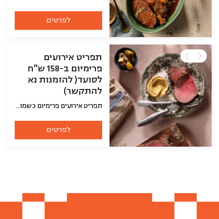
לפרטים
תפריט אירועים
פרימיום ב-158 ש"ח
לסועד( להזמנות נא
להתקשר)
תפריט אירועים פרימיום כשמו הוא, מתאים לאנשים שמחפשים לפנק את האורחים שלהם ולא פחות חשוב להיות איתם בזמן האירוח במקום בהכנות במטבח! השף הכין עבורם את השילוב המנצח לאירוח אקסלוסיבי, זה מתחיל בלחם, סלטים וממרחים, עיקריות ותוספות. באפשרותכם כמובן להחליף כל מנה למשהו אחר. את התפריט ניתן להזמין ליום האירוע שלכם וכמובן שאחרי ההזמנה נתקשר אליכם ונעבור על התפריט ונוודא פרטים אחרונים. לתשומת ליבכם, האוכל מגיע מקורר עם הוראות חימום, ואם בכל זאת תרצו שהאוכל יגיע חם זה בהחלט אפשרי ועל פרטים כאלה בדיוק נתאם מולכם טלפונית אחרי ההזמנה.
לפרטים