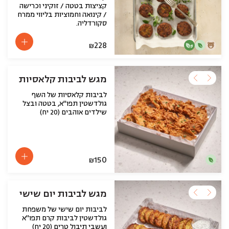
קציצות בטטה / זוקיני וכרישה
/ קינואה וחמוציות בליווי ממרח
סקורדליה.
228
₪
מגש לביבות קלאסיות
לביבות קלאסיות של השף
גולדשטין תפו"א, בטטה ובצל
שילדים אוהבים (20 יח)
150
₪
מגש לביבות יום שישי
לביבות יום שישי של משפחת
גולדשטין לביבות קרם תפו"א
ועשבי תיבול טרים (20 יח)