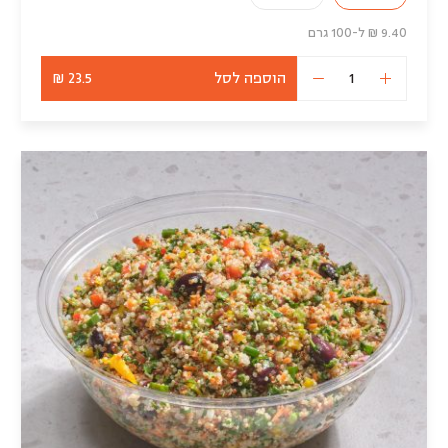
9.40 ₪ ל-100 גרם
הוספה לסל
23.5 ₪
כמות
של
פרובנס