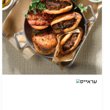
עראייס