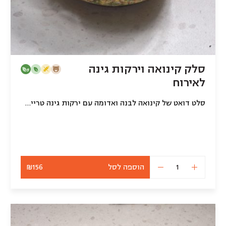
סלק קינואה וירקות גינה
לאירוח
סלט דואט של קינואה לבנה ואדומה עם ירקות גינה טריים וזתי קלמטה חצופים (2 קילו)
הוספה לסל
₪156
כמות
של
סלק
קינואה
וירקות
גינה
לאירוח