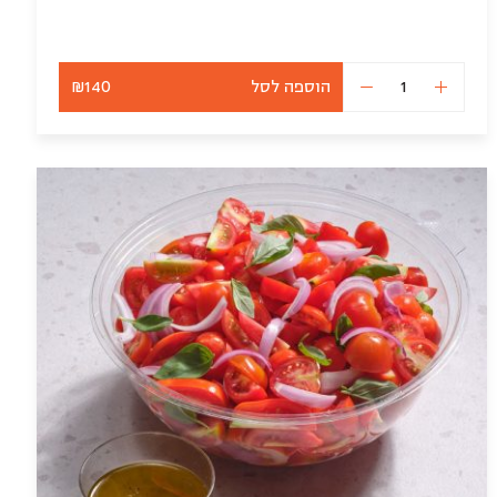
הוספה לסל
₪140
כמות
של
סלט
חסה
של
השף
לאירוח