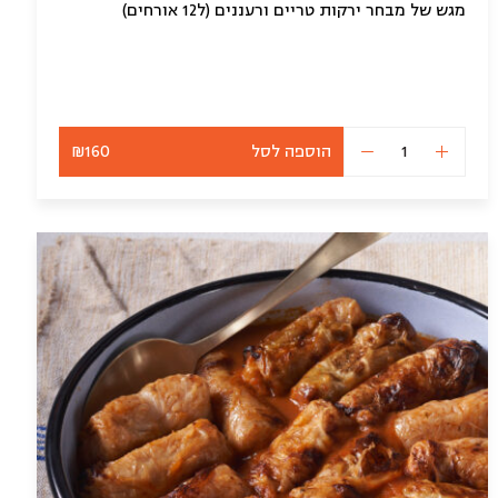
מגש של מבחר ירקות טריים ורעננים (ל12 אורחים)
הוספה לסל
₪160
כמות
של
מגש
ירקות
טריים