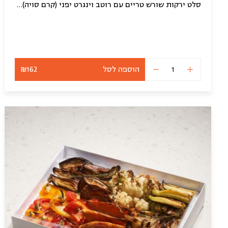
סלט ירקות שורש טריים עם רוטב וינגרט יפני (קרם סויה)ופקנים (כ-1 קילו)
הוספה לסל
₪162
כמות
של
סלט
שורשים
לאירוח