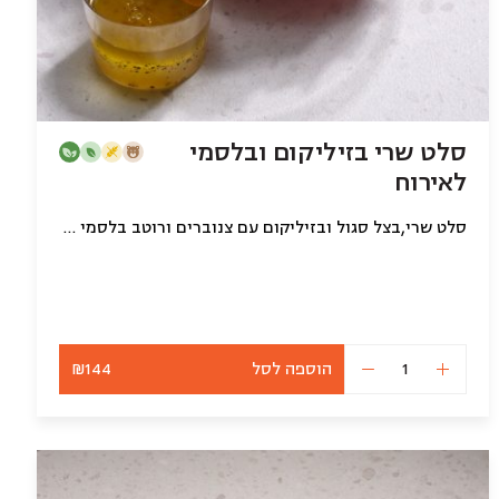
סלט שרי בזיליקום ובלסמי
לאירוח
סלט שרי,בצל סגול ובזיליקום עם צנוברים ורוטב בלסמי (1.8 קילו)
הוספה לסל
₪144
כמות
של
סלט
שרי
בזיליקום
ובלסמי
לאירוח