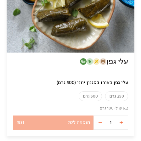
עלי גפן
עלי גפן באורז בסגנון יווני (500 גרם)
250 גרם
500 גרם
6.2 ₪ ל-100 גרם
הוספה לסל
₪31
כמות
של
עלי