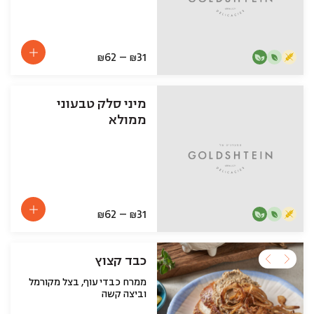
62
–
31
₪
₪
מיני סלק טבעוני
ממולא
62
–
31
₪
₪
כבד קצוץ
ממרח כבדי עוף, בצל מקורמל
וביצה קשה