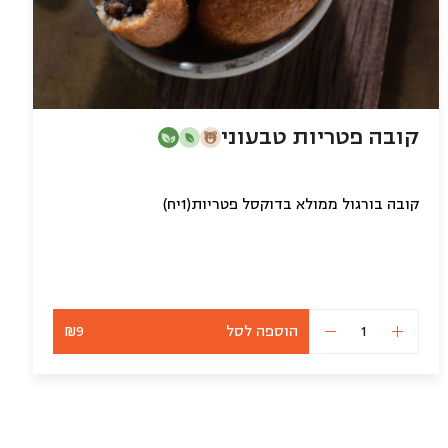
קובה פטריות טבעוני
קובה בורגול ממולא בדוקסל פטריות(1יח)
הוספה לסל
₪9
כמות
של
קובה
פטריות
טבעוני