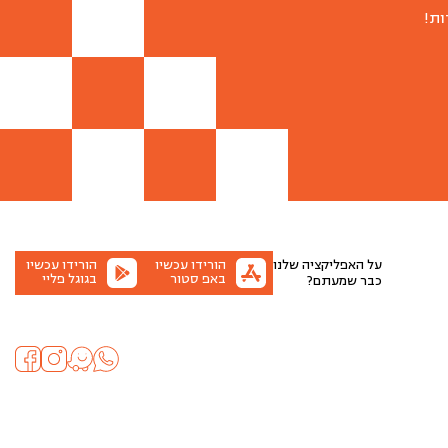
ות!
על האפליקציה שלנו
הורידו עכשיו
הורידו עכשיו
באפ סטור
בגוגל פליי
כבר שמעתם?