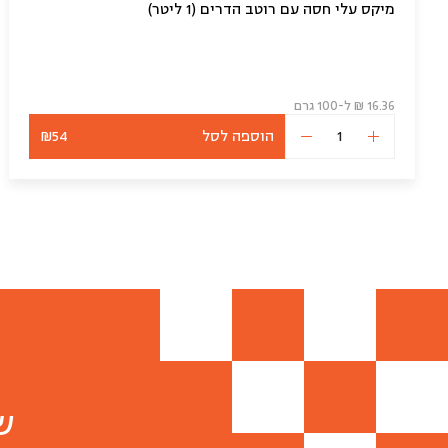
מיקס עלי חסה עם רוטב הדרים (1 ליטר)
16.36 ₪ ל-100 גרם
הוספה לסל
₪54
כמות
של
סלט
חסה
של
השף
ש