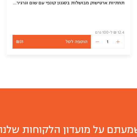
תחתיות ארטישוק מבושלות בסגנון קונפי עם שום וגרגירי חרדל (250 גרם)
12.4 ₪ ל-100 גרם
הוספה לסל
₪31
כמות
של
תחתיות
ארטישוק
מעתם על מועדון הלקוחות שלנו?