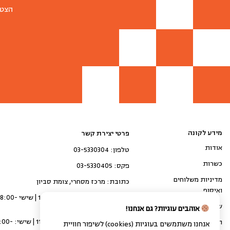
הצטר
מידע לקונה
פרטי יצירת קשר
אודות
טלפון: 03-5330304
כשרות
פקס: 03-5330405
מדיניות משלוחים
כתובת: מרכז מסחרי, צומת סביון
ואיסוף
איסוף עצמי: א'-ה' 10:00-20:00 | שיש
14:00
שאלות ותשובות
אוהבים עוגיות? גם אנחנו!
קבלת משלוח: א'-ה' 11:00-16:00 
המגזין של גולדשטיין
אנחנו משתמשים בעוגיות (cookies) לשיפור חוויית