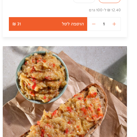
12.40 ₪ ל-100 גרם
הוספה לסל
31 ₪
כמות
של
מיני
כרוב
טבעוני
ממולא