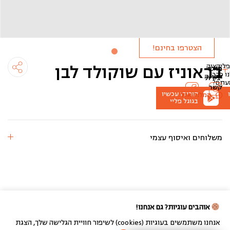
ולקבל
הטבות
מיוחדות!
הצטרפו בחינם!
בראוניז עם שוקולד לבן
ליקציה
מידע
פרטי
ו
כבר
לקונה
יצירת
עתם?
קשר
הורידו עכשיו
המלאי אזל
בגוגל פליי
משלוחים ואיסוף עצמי
אוהבים עוגיות? גם אנחנו!
אנחנו משתמשים בעוגיות (cookies) לשיפור חוויית הגלישה שלך, הצגת
בניית