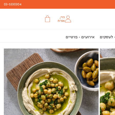
03-5330304
היי,
אורח
- לעסקים
אירועים - פרטיים