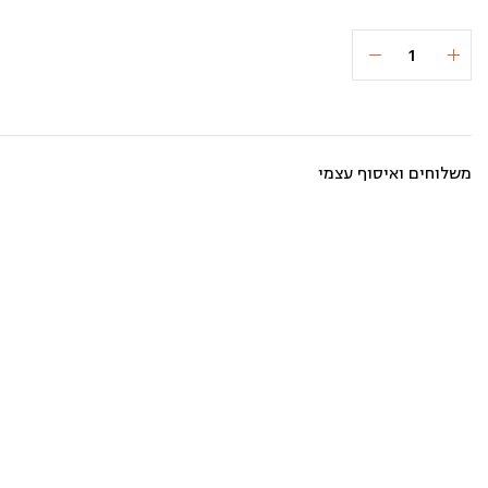
כמות
הוספה לסל
₪22
של
חומוס
גרגירים
פיקנטי
משלוחים ואיסוף עצמי