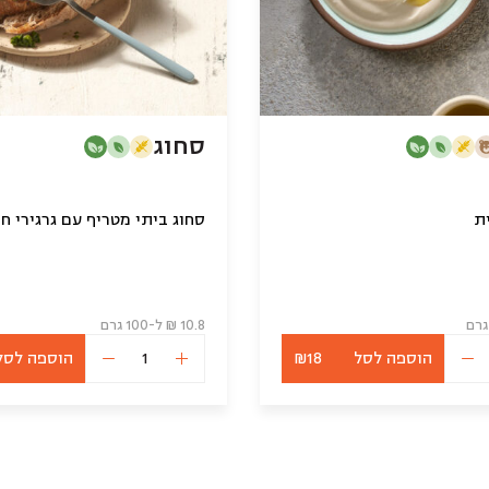
סחוג
ת
10.8 ₪ ל-100 גרם
הוספה לסל
₪18
הוספה לסל
כמות
כמות
של
של
טחינה
סחוג