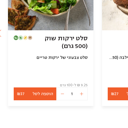
סלט ירקות שוק
(500 גרם)
סחוג ביתי מטריף עם גרגירי חילבה (250 גרם)
סלט צבעוני של ירקות טריים
9.25 ₪ ל-100 גרם
₪27
הוספה לסל
₪37
כמות
של
סלט
ירקות
שוק
(500
גרם)