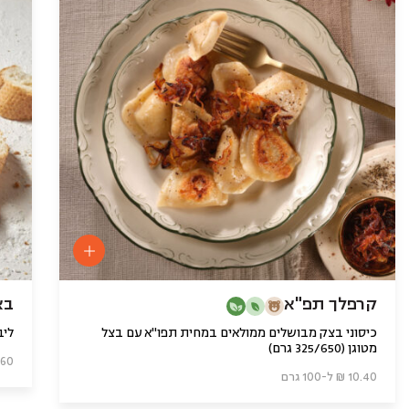
קרפלך תפ"א
בא
כיסוני בצק מבושלים ממולאים במחית תפו"א עם בצל
ליב
מטוגן (325/650 גרם)
8.60 ₪ ל-0
10.40 ₪ ל-100 גרם