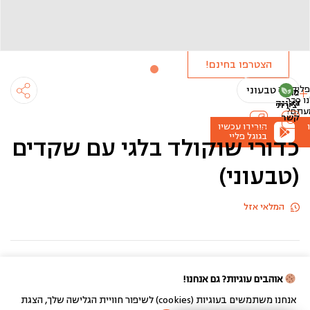
ולקבל
הטבות
מיוחדות!
הצטרפו בחינם!
ליקציה
טבעוני
מידע
פרטי
ו
כבר
לקונה
יצירת
עתם?
קשר
הורידו עכשיו
בגוגל פליי
כדורי שוקולד בלגי עם שקדים
(טבעוני)
המלאי אזל
משלוחים ואיסוף עצמי
אוהבים עוגיות? גם אנחנו!
אנחנו משתמשים בעוגיות (cookies) לשיפור חוויית הגלישה שלך, הצגת
בניית