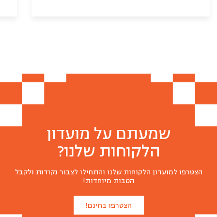
שמעתם על מועדון
הלקוחות שלנו?
סופגניות יום הולדת בציפויי שוקולד וסכריות
(פרווה)
לביבות קלאסיות שילדים אוהבים
הצטרפו למועדון הלקוחות שלנו והתחילו לצבור נקודות ולקבל
הטבות מיוחדות!
₪
₪
42
35
הצטרפו בחינם!
כמה לארוז לכם?
כמה לארוז לכם?