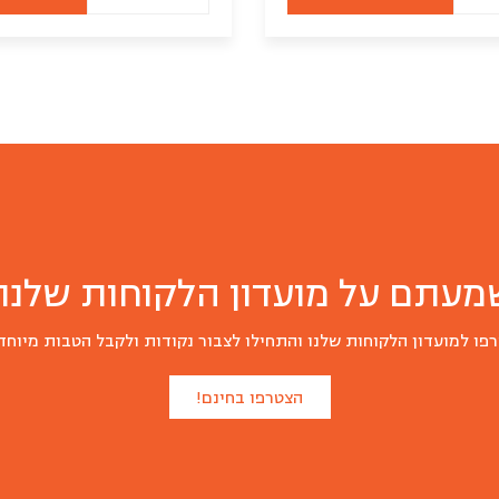
של
של
אמפנדס
לביבות
חומוס
יום
10
שישי-עשויות
יח
מקרם
תפוחי
אדמה
ועשבי
תיבול
מעתם על מועדון הלקוחות שלנו?
פו למועדון הלקוחות שלנו והתחילו לצבור נקודות ולקבל הטבות מיוחד
הצטרפו בחינם!