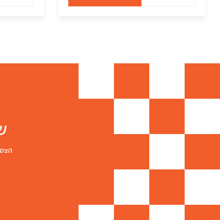
של
מגש
לביבות
בריאות
(20
יח)
ש
הצטר