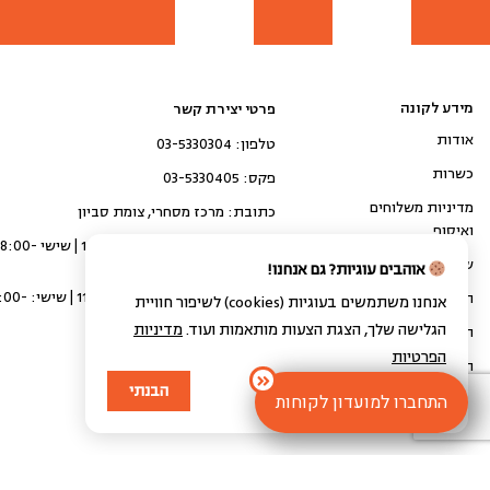
מידע לקונה
פרטי יצירת קשר
אודות
טלפון: 03-5330304
כשרות
פקס: 03-5330405
מדיניות משלוחים
כתובת: מרכז מסחרי, צומת סביון
ואיסוף
איסוף עצמי: א'-ה' 10:00-20:00 | שיש
14:00
שאלות ותשובות
אוהבים עוגיות? גם אנחנו!
קבלת משלוח: א'-ה' 11:00-16:00 
המגזין של גולדשטיין
אנחנו משתמשים בעוגיות (cookies) לשיפור חוויית
15:00
הגלישה שלך, הצגת הצעות מותאמות ועוד.
מדיניות
הצהרת נגישות
הפרטיות
תקנון
הבנתי
התחברו למועדון לקוחות