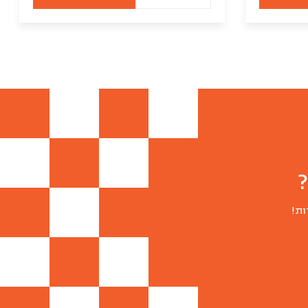
של
סופגניות
יום
הולדת
בציפויי
שוקולד
וסכריות
(פרווה)
ות!