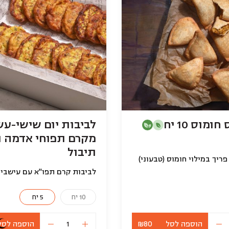
מוס 10 יח
לביבות יום שישי-עש
מקרם תפוחי אדמה ו
תיבול
פריך במילוי חומוס (טבעוני)
לביבות קרם תפו"א עם עישבי 
10 יח
5 יח
הוספה לסל
₪80
הוספה לסל
כמות
כמות