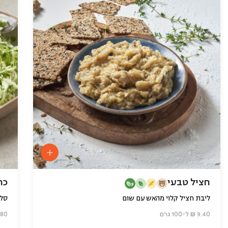
חציל טבעי
כר
ליבת חציל קלוי מהאש עם שום
סלט
9.40 ₪ ל-100 גרם
6.80 ₪ ל-0