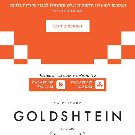
הצטרפו למועדון הלקוחות שלנו והתחילו לצבור נקודות ולקבל
הטבות מיוחדות!
מגש גבינות בוטיק
הצטרפו בחינם!
₪
180
כמה לארוז לכם?
12 אורחים
6 אורחים
על האפליקציה שלנו
כבר שמעתם?
הוספה לסל
הורידו עכשיו
הורידו עכשיו
באפ סטור
בגוגל פליי