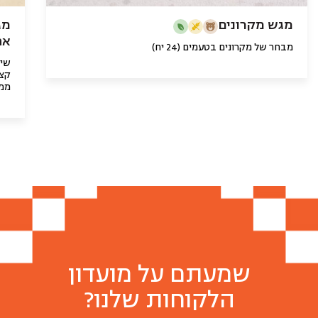
מגש מקרונים
מג
אפוי
מבחר של מקרונים בטעמים (24 יח)
קצי
ממר
שמעתם על מועדון
הלקוחות שלנו?