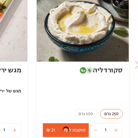
סקורדליה
מגש ירק
מגש של ירק
250 גרם
500 גרם
הוספה לסל
21 ₪
כמות
של