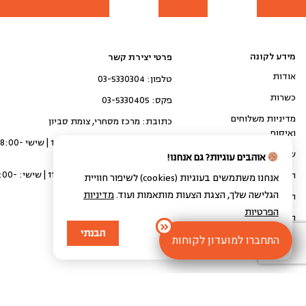
מידע לקונה
פרטי יצירת קשר
אודות
טלפון: 03-5330304
כשרות
פקס: 03-5330405
מדיניות משלוחים
כתובת: מרכז מסחרי, צומת סביון
ואיסוף
איסוף עצמי: א'-ה' 10:00-20:00 | שיש
14:00
שאלות ותשובות
אוהבים עוגיות? גם אנחנו!
קבלת משלוח: א'-ה' 11:00-16:00 
המגזין של גולדשטיין
אנחנו משתמשים בעוגיות (cookies) לשיפור חוויית
15:00
הגלישה שלך, הצגת הצעות מותאמות ועוד.
מדיניות
הצהרת נגישות
הפרטיות
תקנון
הבנתי
התחברו למועדון לקוחות
כל הזכויות שמורות 2024 ©