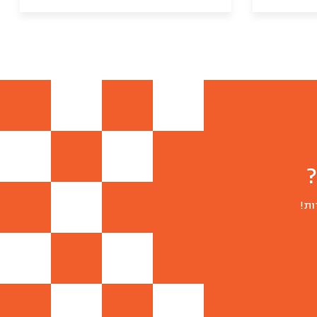
ציזיקי
יווני
(400
גרם)
ות!