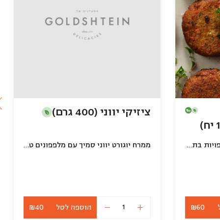
ציזיקי יווני (400 גרם)
קציצות קינואה עם חמוציות אפויות בתנור (טבעוני)
ממרח יוגורט יווני סמיך עם מלפפונים טריים ושום
₪60
הוספה לסל
₪40
כמות
של