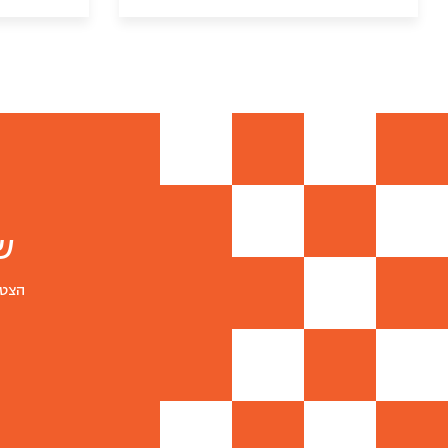
סקורדליה
ש
הצטר