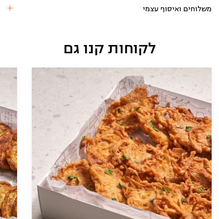
ברוקולי
משלוחים ואיסוף עצמי
(12
יח)
לקוחות קנו גם