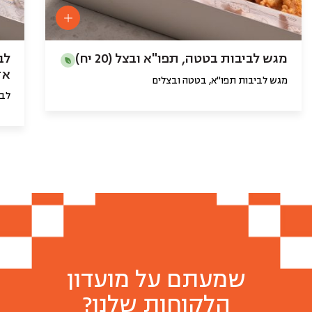
מגש לביבות בטטה, תפו"א ובצל (20 יח)
לב
אד
מגש לביבות תפו"א, בטטה ובצלים
לבי
שמעתם על מועדון
הלקוחות שלנו?