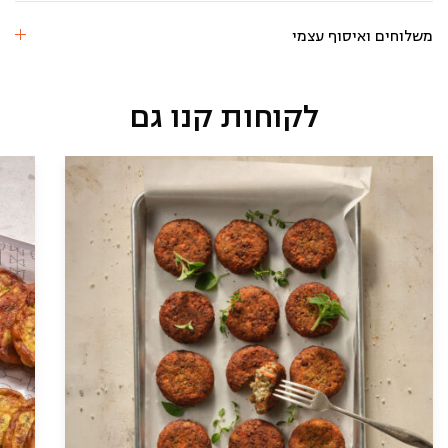
קמח
חיטה
משלוחים ואיסוף עצמי
בצל,
פטריות,
ברוקולי
לקוחות קנו גם
(9
יח)