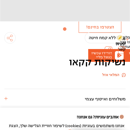
ולקבל
הטבות
מיוחדות!
הצטרפו בחינם!
ליקציה
ללא קמח חיטה
מידע
פרטי
ו
כבר
לקונה
יצירת
עתם?
קשר
הורידו עכשיו
בגוגל פליי
נשיקות קקאו
המלאי אזל
משלוחים ואיסוף עצמי
אוהבים עוגיות? גם אנחנו!
אנחנו משתמשים בעוגיות (cookies) לשיפור חוויית הגלישה שלך, הצגת
בניית