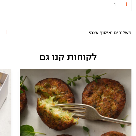
הוספה לסל
42 ₪
של
סופגניות
יום
הולדת
בציפויי
שוקולד
משלוחים ואיסוף עצמי
וסכריות
(פרווה)
לקוחות קנו גם