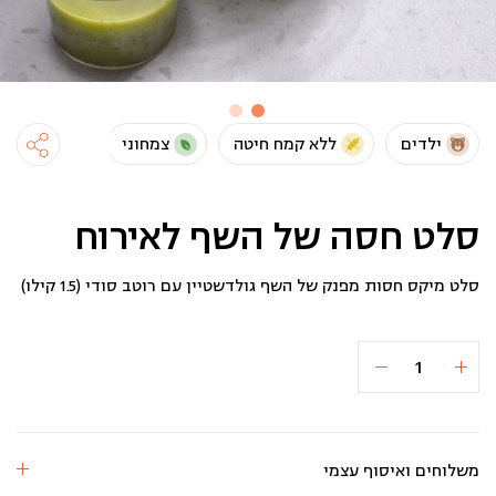
ילדים
ללא קמח חיטה
צמחוני
טבעוני
סלט חסה של השף לאירוח
סלט מיקס חסות מפנק של השף גולדשטיין עם רוטב סודי (1.5 קילו)
כמות
הוספה לסל
₪140
של
סלט
חסה
של
השף
לאירוח
משלוחים ואיסוף עצמי