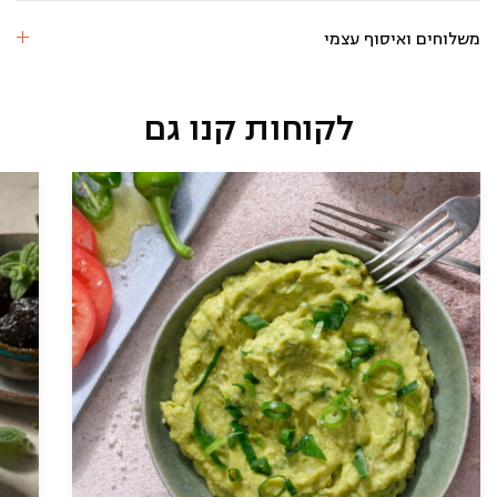
(500
גרם)
משלוחים ואיסוף עצמי
לקוחות קנו גם