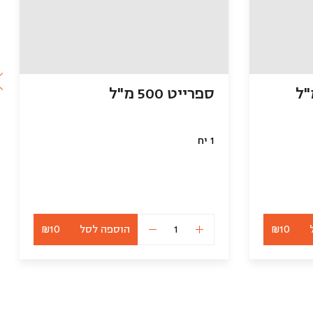
ספרייט 500 מ"ל
1 יח
₪10
הוספה לסל
₪10
כמות
של
ספרייט
500
מ"ל