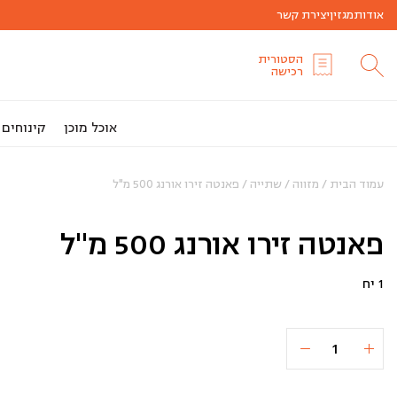
אודות
מגזין
יצירת קשר
הסטורית
רכישה
אוכל מוכן
קינוחים
עמוד הבית
/
מזווה
/
שתייה
/ פאנטה זירו אורנג 500 מ"ל
פאנטה זירו אורנג 500 מ"ל
1 יח
כמות
הוספה לסל
₪10
של
פאנטה
זירו