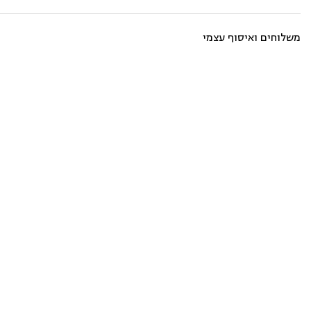
אורנג
500
מ"ל
משלוחים ואיסוף עצמי