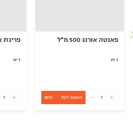
פאנטה אורנג 500 מ"ל
פריגת אשקו
1 יח
1 יח
הוספה לסל
₪10
כמות
של
פאנטה
אורנג
500
מ"ל