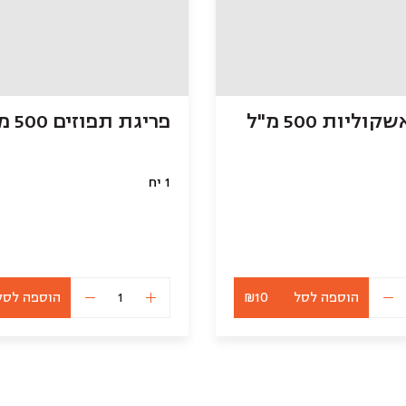
ליות 500 מ"ל
פריגת תפוזים 500 מ"ל
1 יח
הוספה לסל
₪10
הוספה לסל
כמות
כמות
של
של
פריגת
פריגת
אשקוליות
תפוזים
500
500
מ"ל
מ"ל