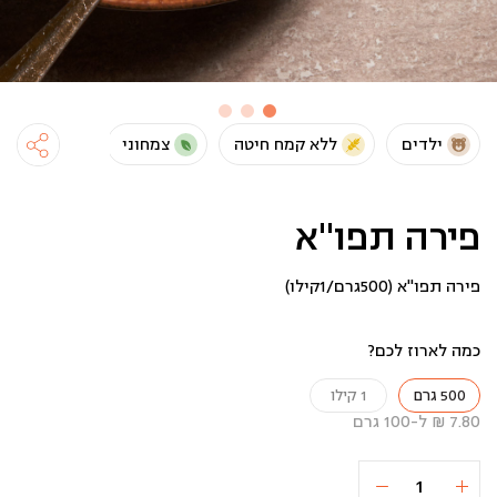
ילדים
ללא קמח חיטה
צמחוני
טבעוני
פירה תפו"א
פירה תפו"א (500גרם/1קילו)
כמה לארוז לכם?
500 גרם
1 קילו
7.80 ₪ ל-100 גרם
כמות
הוספה לסל
39 ₪
של