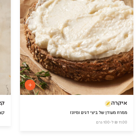
איקרה
קצ
ממרח מעודן של ביצי דגים ומיונז
קצי
11.00 ₪ ל-100 גרם