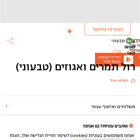
ולקבל
הטבות
מיוחדות!
הצטרפו בחינם!
ליקציה
טבעוני
מידע
פרטי
ו
כבר
לקונה
יצירת
עתם?
קשר
הורידו עכשיו
בגוגל פליי
רול תמרים ואגוזים (טבעוני)
המלאי אזל
משלוחים ואיסוף עצמי
אוהבים עוגיות? גם אנחנו!
אנחנו משתמשים בעוגיות (cookies) לשיפור חוויית הגלישה שלך, הצגת
בניית