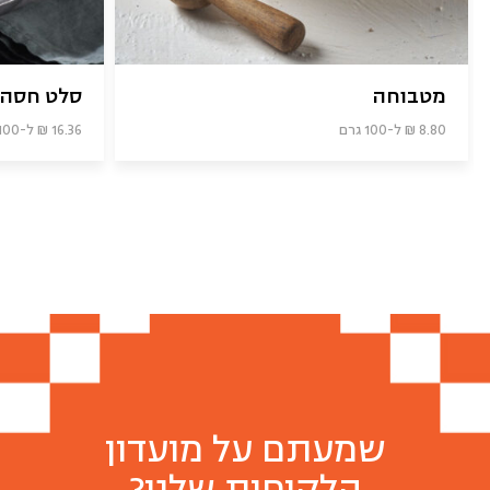
מטבוחה
סלט חסה 
8.80 ₪ ל-100 גרם
16.36 ₪ ל-100 גרם
שמעתם על מועדון
הלקוחות שלנו?