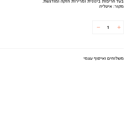
בעל חריפות בינונית ומרירות חזקה ומודגשת.
מקור: איטליה
כמות
הוספה לסל
₪68
של
שמן
זית
מסוג
"קורטינה"
750
משלוחים ואיסוף עצמי
מ"ל
(אנשי
הזית)