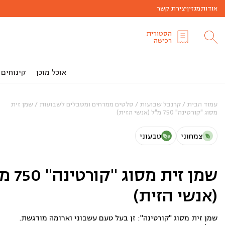
אודות
מגזין
יצירת קשר
הסטורית
רכישה
אוכל מוכן
קינוחים
עמוד הבית
/
קרנבל שבועות
/
סלטים ממרחים ומטבלים לשבועות
/ שמן זית
מסוג "קורטינה" 750 מ"ל (אנשי הזית)
צמחוני
טבעוני
שמן זית מסוג "
(אנשי הזית)
שמן זית מסוג "קורטינה": זן בעל טעם עשבוני וארומה מודגשת.