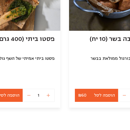
בשר (10 יח)
פסטו ביתי (400 גרם)
בורגול ממולאת בבשר
פסטו ביתי אמיתי של השף גול
הוספה לסל
₪60
הוספה לסל
כמות
כמות
של
של
מיני
פסטו
קובה
ביתי
בשר
(400
(10
גרם)
יח)